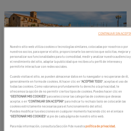
CONTINUAR SIN ACEPT
Nuestro sitio web utiliza cookies o tecnologías similares, colocadas por nosotros o por
nuestros socios, para operar el sitio, proporcionarte los servicios que solicitas, mejorar y
personalizar sus funcionalidades para tu comodidad, medir y analizar nuestra audiencia y
el rendimiento del sitio, adaptar la publicidad que recibes a tu perfil de intereses y
permitirte interactuar con redes sociales.
Ven a descubrir Les Nauticales del 18 al 23 de marzo en Francia,
Cuando visitas el sitio, se pueden almacenar datos en tu navegador o recuperarse de él,
en la encantadora ciudad de La Ciotat.
generalmente en forma de cookies. Al hacer clic en "
ACEPTAR TODO
", aceptas el uso de
todas las cookies. Como valoramos profundamente tu derecho a la privacidad, te
Esta es la oportunidad perfecta para (re)descubrir nuestros
ofrecemos la opción de no permitir ciertos tipos de cookies. Puedes hacer clic en
"
GESTIONAR MIS COOKIES
" para seleccionar las categorías de cookies que deseas
modelos insignia, el Excess 11 y el Excess 14, que combinan un
aceptar, o en "
CONTINUAR SIN ACEPTAR
" para indicar tu rechazo (solo se colocarán las
diseño moderno con una sensación de confort inigualable,
cookies estrictamente necesarias para el funcionamiento del sitio).
Puedes modificar tus elecciones en cualquier momento haciendo clic en el enlace
prometiendo emociones a 360°.
"
GESTIONAR MIS COOKIES
" al pie de cada página de nuestro sitio web.
No dudes en hacer una cita; el distribuidor Esprit Mer te espera
Para más información, consulta la Sección 9 de nuestra
política de privacidad.
con impaciencia para compartir un momento excepcional