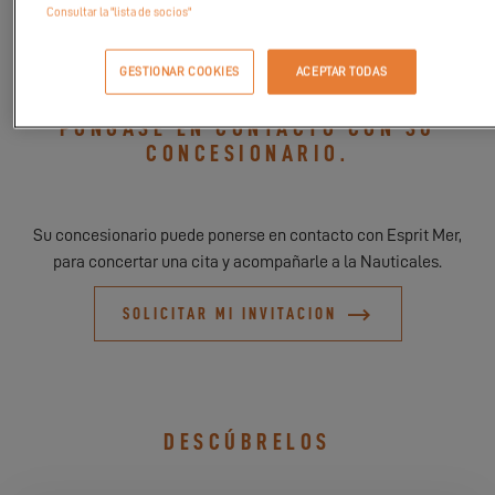
Consultar la "lista de socios"
contigo.
GESTIONAR COOKIES
ACEPTAR TODAS
PARA PARTICIPAR EN ESTE EVENTO,
PÓNGASE EN CONTACTO CON SU
CONCESIONARIO.
Su concesionario puede ponerse en contacto con Esprit Mer,
para concertar una cita y acompañarle a la Nauticales.
SOLICITAR MI INVITACION
DESCÚBRELOS