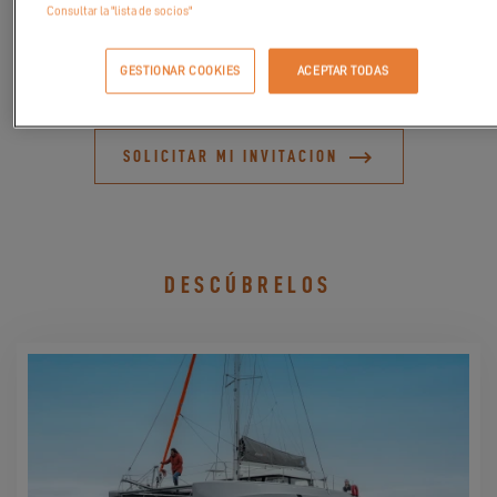
Consultar la "lista de socios"
asegurar su navegación!
¡Nos vemos allí!
GESTIONAR COOKIES
ACEPTAR TODAS
SOLICITAR MI INVITACION
DESCÚBRELOS