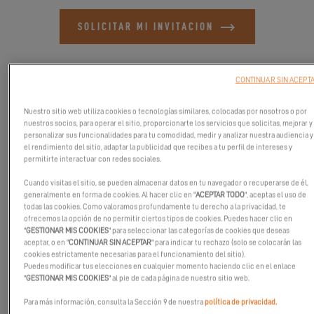
SOLICITAR MI INVITACION
CONTINUAR SIN ACEPT
Nuestro sitio web utiliza cookies o tecnologías similares, colocadas por nosotros o por
nuestros socios, para operar el sitio, proporcionarte los servicios que solicitas, mejorar y
personalizar sus funcionalidades para tu comodidad, medir y analizar nuestra audiencia y
el rendimiento del sitio, adaptar la publicidad que recibes a tu perfil de intereses y
permitirte interactuar con redes sociales.
Cuando visitas el sitio, se pueden almacenar datos en tu navegador o recuperarse de él,
generalmente en forma de cookies. Al hacer clic en "
ACEPTAR TODO
", aceptas el uso de
todas las cookies. Como valoramos profundamente tu derecho a la privacidad, te
ofrecemos la opción de no permitir ciertos tipos de cookies. Puedes hacer clic en
"
GESTIONAR MIS COOKIES
" para seleccionar las categorías de cookies que deseas
aceptar, o en "
CONTINUAR SIN ACEPTAR
" para indicar tu rechazo (solo se colocarán las
¿Desea descubrir las sensaciones a bordo del Excess 11?
cookies estrictamente necesarias para el funcionamiento del sitio).
Puedes modificar tus elecciones en cualquier momento haciendo clic en el enlace
¡Aproveche nuestro Tour Excess en Southampton del 19 al 21 de
"
GESTIONAR MIS COOKIES
" al pie de cada página de nuestro sitio web.
abril durante el Salón Náutico de la Costa Sur!
Para más información, consulta la Sección 9 de nuestra
política de privacidad.
¡Póngase en contacto con Sea Ventures para inscribirse y