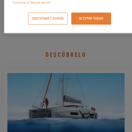
Consultar la "lista de socios"
GESTIONAR COOKIES
ACEPTAR TODAS
SOLICITAR MI INVITACION
DESCÚBRELO