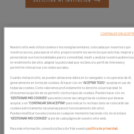
SOLICITAR MI INVITACION
CONTINUAR SIN ACEPT
Nuestro sitio web utiliza cookies o tecnologías similares, colocadas por nosotros o por
nuestros socios, para operar el sitio, proporcionarte los servicios que solicitas, mejorar y
personalizar sus funcionalidades para tu comodidad, medir y analizar nuestra audiencia y
el rendimiento del sitio, adaptar la publicidad que recibes a tu perfil de intereses y
permitirte interactuar con redes sociales.
Cuando visitas el sitio, se pueden almacenar datos en tu navegador o recuperarse de él,
generalmente en forma de cookies. Al hacer clic en "
ACEPTAR TODO
", aceptas el uso de
todas las cookies. Como valoramos profundamente tu derecho a la privacidad, te
ofrecemos la opción de no permitir ciertos tipos de cookies. Puedes hacer clic en
tÚnete a nosotros en
Canet en Roussillon
el
18 de mayo de 2025
,
"
GESTIONAR MIS COOKIES
" para seleccionar las categorías de cookies que deseas
en nuestro concesionario
Alliance Nautique 66
.
aceptar, o en "
CONTINUAR SIN ACEPTAR
" para indicar tu rechazo (solo se colocarán las
cookies estrictamente necesarias para el funcionamiento del sitio).
Nuestros expertos locales están encantados de recibirte, discutir
Puedes modificar tus elecciones en cualquier momento haciendo clic en el enlace
juntos tu proyecto de catamaranes y mostrarte el
Excess 11.
"
GESTIONAR MIS COOKIES
" al pie de cada página de nuestro sitio web.
¡Esperamos verte allí!
Para más información, consulta la Sección 9 de nuestra
política de privacidad.