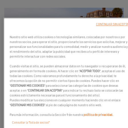
CONTINUAR SIN ACEPT
Nuestro sitio web utiliza cookies o tecnologías similares, colocadas por nosotros o por
nuestros socios, para operar el sitio, proporcionarte los servicios que solicitas, mejorar y
personalizar sus funcionalidades para tu comodidad, medir y analizar nuestra audiencia y
el rendimiento del sitio, adaptar la publicidad que recibes a tu perfil de intereses y
permitirte interactuar con redes sociales.
Cuando visitas el sitio, se pueden almacenar datos en tu navegador o recuperarse de él,
Tenemos el placer de invitarle a un evento excepcional
generalmente en forma de cookies. Al hacer clic en "
ACEPTAR TODO
", aceptas el uso de
organizado junto a nuestro distribuidor, del 31 de octubre al 2 de
todas las cookies. Como valoramos profundamente tu derecho a la privacidad, te
ofrecemos la opción de no permitir ciertos tipos de cookies. Puedes hacer clic en
noviembre, en torno al modelo Excess 13.
"
GESTIONAR MIS COOKIES
" para seleccionar las categorías de cookies que deseas
aceptar, o en "
CONTINUAR SIN ACEPTAR
" para indicar tu rechazo (solo se colocarán las
Venga a descubrir en primicia este catamarán emblemático, que
cookies estrictamente necesarias para el funcionamiento del sitio).
combina rendimiento, confort y placer de vivir a bordo. Una
Puedes modificar tus elecciones en cualquier momento haciendo clic en el enlace
"
GESTIONAR MIS COOKIES
" al pie de cada página de nuestro sitio web.
oportunidad única para conocer a nuestro equipo, resolver todas
sus dudas y vivir la experiencia Excess.
Para más información, consulta la Sección 9 de nuestra
política de privacidad.
Consultar la "lista de socios"