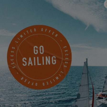
RESERVA TU CITA AHORA PARA
PARTICIPAR
Ashley Yachts
3 LOCKWOOD DRIVESUITE 302B
CHARLESTON, Estados Unidos
PROGRAMAR UNA CITA