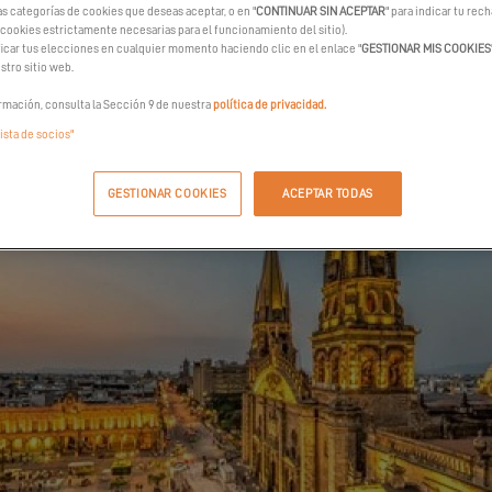
as categorías de cookies que deseas aceptar, o en "
CONTINUAR SIN ACEPTAR
" para indicar tu rec
SOLICITAR MI INVITACION
 cookies estrictamente necesarias para el funcionamiento del sitio).
car tus elecciones en cualquier momento haciendo clic en el enlace "
GESTIONAR MIS COOKIES
stro sitio web.
rmación, consulta la Sección 9 de nuestra
política de privacidad.
lista de socios"
GESTIONAR COOKIES
ACEPTAR TODAS