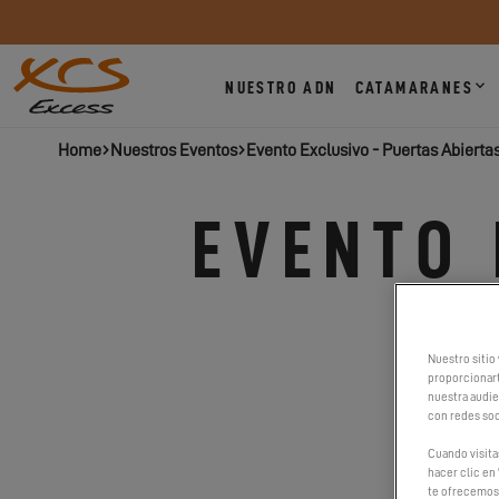
NUESTRO ADN
CATAMARANES
Home
Nuestros Eventos
Evento Exclusivo - Puertas Abierta
EVENTO 
Nuestro sitio 
proporcionart
nuestra audien
con redes soc
Cuando visita
hacer clic en 
te ofrecemos 