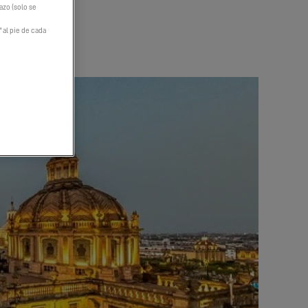
hazo (solo se
" al pie de cada