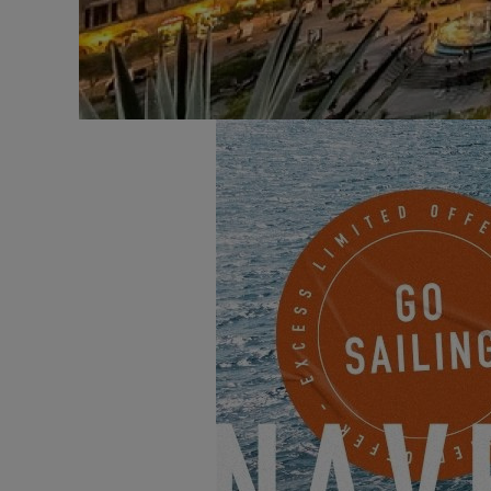
Sumérgete en la combinac
unen a Maserati para un
emoción del mar se encuen