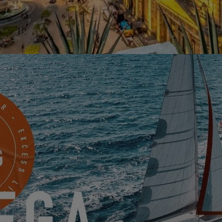
ión definitiva de aventura y emoción mientras nuestros socios oficia
 evento único en Guadalajara con los catamaranes Excess. Vive una no
tra con el ritmo de la carretera, celebrando el espíritu dinámico de 
emoción sin igual.
PIDA UNA CITA
SOLICITAR MI INVITACION