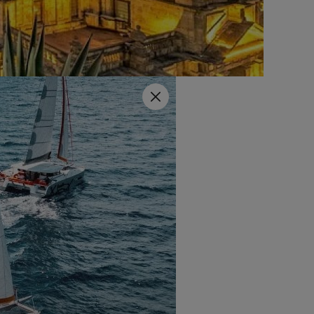
Close
les de Yachting Mexico se
che inolvidable donde la
Excess con un estilo y una