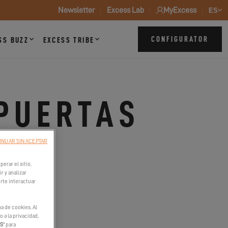
Newsletter
Excess Lab
MyExcess
ES
CONFIGURATOR
SS BUZZ
EXCESS TRIBE
 PUERTAS
INUAR SIN ACEPTAR
erar el sitio,
r y analizar
irte interactuar
a de cookies. Al
 a la privacidad,
ES
" para