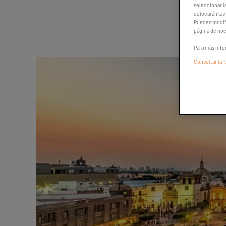
seleccionar l
colocarán las
Puedes modifi
página de nue
Para más info
Consultar la "