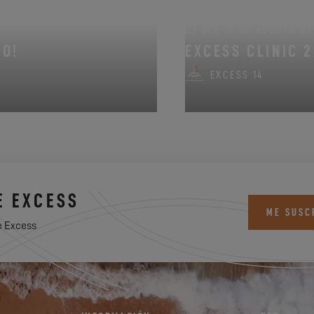
DEL 14 DE AGOSTO DE 
NO!
EXCESS CLINIC 
EXCESS 14
E EXCESS
ME SUSC
e Excess