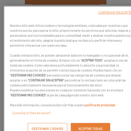
SITIO WEB OFICIAL
CONTINUAR SIN ACEPT
Nuestro sitio web utiliza cookies o tecnologías similares, colocadas por nosotros o por
nuestros socios, para operar el sitio, proporcionarte los servicios que solicitas, mejorar y
personalizar sus funcionalidades para tu comodidad, medir y analizar nuestra audiencia y
el rendimiento del sitio, adaptar la publicidad que recibes a tu perfil de intereses y
permitirte interactuar con redes sociales.
Cuando visitas el sitio, se pueden almacenar datos en tu navegador o recuperarse de él,
generalmente en forma de cookies. Al hacer clic en "
ACEPTAR TODO
", aceptas el uso de
todas las cookies. Como valoramos profundamente tu derecho a la privacidad, te
ofrecemos la opción de no permitir ciertos tipos de cookies. Puedes hacer clic en
"
GESTIONAR MIS COOKIES
" para seleccionar las categorías de cookies que deseas
aceptar, o en "
CONTINUAR SIN ACEPTAR
" para indicar tu rechazo (solo se colocarán las
cookies estrictamente necesarias para el funcionamiento del sitio).
Puedes modificar tus elecciones en cualquier momento haciendo clic en el enlace
"
GESTIONAR MIS COOKIES
" al pie de cada página de nuestro sitio web.
Venga a descubrir el Bosphorus Boat Show Land en Turquía del 17
Para más información, consulta la Sección 9 de nuestra
política de privacidad.
al 24 de febrero de 2024. ¡Este evento tendrá lugar en el Centro de
Consultar la "lista de socios"
Exposiciones de Estambul! ¡El Exces 11 estará presente! ¡La
ocasión perfecta para (re)descubrirlo y visitarlo! Concierte una
GESTIONAR COOKIES
ACEPTAR TODAS