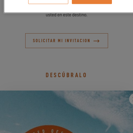
cita si está interesado, estaremos encantados de hablar con
usted. La tribu Excess le espera para compartir un momento con
usted en este destino.
SOLICITAR MI INVITACION
DESCÚBRALO