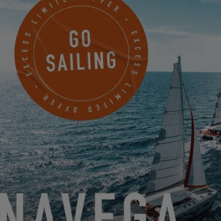
EXCESS 11
DEL 22 DE JUNIO DE 2026 AL 31 DE AGOSTO DE 2026
¡GO SAILING CON EXCESS ESTE VERANO!
EXCESS 11
-
EXCESS 13
-
EXCESS 14