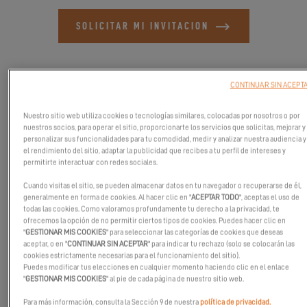
SOLICITAR MI INVITACION
CONTINUAR SIN ACEPT
Nuestro sitio web utiliza cookies o tecnologías similares, colocadas por nosotros o por
nuestros socios, para operar el sitio, proporcionarte los servicios que solicitas, mejorar y
personalizar sus funcionalidades para tu comodidad, medir y analizar nuestra audiencia y
el rendimiento del sitio, adaptar la publicidad que recibes a tu perfil de intereses y
permitirte interactuar con redes sociales.
Cuando visitas el sitio, se pueden almacenar datos en tu navegador o recuperarse de él,
generalmente en forma de cookies. Al hacer clic en "
ACEPTAR TODO
", aceptas el uso de
todas las cookies. Como valoramos profundamente tu derecho a la privacidad, te
ofrecemos la opción de no permitir ciertos tipos de cookies. Puedes hacer clic en
"
GESTIONAR MIS COOKIES
" para seleccionar las categorías de cookies que deseas
Conozca a Excess en el Salón Náutico del Bósforo, del 26 de
aceptar, o en "
CONTINUAR SIN ACEPTAR
" para indicar tu rechazo (solo se colocarán las
cookies estrictamente necesarias para el funcionamiento del sitio).
octubre al 3 de noviembre en Turquía.
Puedes modificar tus elecciones en cualquier momento haciendo clic en el enlace
"
GESTIONAR MIS COOKIES
" al pie de cada página de nuestro sitio web.
Venga a conocer a nuestros expertos y a hablar con otros
entusiastas.
Para más información, consulta la Sección 9 de nuestra
política de privacidad.