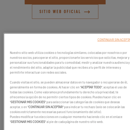
SITIO WEB OFICIAL
CONTINUAR SIN ACEPT
Nuestro sitio web utiliza cookies o tecnologías similares, colocadas por nosotros o por
nuestros socios, para operar el sitio, proporcionarte los servicios que solicitas, mejorar y
personalizar sus funcionalidades para tu comodidad, medir y analizar nuestra audiencia y
el rendimiento del sitio, adaptar la publicidad que recibes a tu perfil de intereses y
permitirte interactuar con redes sociales.
Cuando visitas el sitio, se pueden almacenar datos en tu navegador o recuperarse de él,
generalmente en forma de cookies. Al hacer clic en "
ACEPTAR TODO
", aceptas el uso de
todas las cookies. Como valoramos profundamente tu derecho a la privacidad, te
ofrecemos la opción de no permitir ciertos tipos de cookies. Puedes hacer clic en
Venga a ver el primer Excess 11 en Seattle, del 27 al 30 de abril, en
"
GESTIONAR MIS COOKIES
" para seleccionar las categorías de cookies que deseas
aceptar, o en "
CONTINUAR SIN ACEPTAR
" para indicar tu rechazo (solo se colocarán las
el Salón Boats Afloat. ¡Estamos deseando hablar con usted! El
cookies estrictamente necesarias para el funcionamiento del sitio).
Boats Afloat Show es el destino perfecto para explorar, soñar y
Puedes modificar tus elecciones en cualquier momento haciendo clic en el enlace
"
GESTIONAR MIS COOKIES
" al pie de cada página de nuestro sitio web.
descubrir. Disfrute de las impresionantes vistas de la ciudad