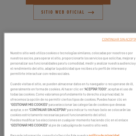
SITIO WEB OFICIAL
CONTINUAR SIN ACEPT
Nuestro sitio web utiliza cookies o tecnologías similares, colocadas por nosotros o por
nuestros socios, para operar el sitio, proporcionarte los servicios que solicitas, mejorar y
personalizar sus funcionalidades para tu comodidad, medir y analizar nuestra audiencia y
el rendimiento del sitio, adaptar la publicidad que recibes a tu perfil de intereses y
permitirte interactuar con redes sociales.
Cuando visitas el sitio, se pueden almacenar datos en tu navegador o recuperarse de él,
generalmente en forma de cookies. Al hacer clic en "
ACEPTAR TODO
", aceptas el uso de
todas las cookies. Como valoramos profundamente tu derecho a la privacidad, te
ofrecemos la opción de no permitir ciertos tipos de cookies. Puedes hacer clic en
"
GESTIONAR MIS COOKIES
" para seleccionar las categorías de cookies que deseas
El Salón Náutico de Balaton es el lugar perfecto para descubrir
aceptar, o en "
CONTINUAR SIN ACEPTAR
" para indicar tu rechazo (solo se colocarán las
el Excess 15, que es el mayor de los catamaranes Excess y ofrece
cookies estrictamente necesarias para el funcionamiento del sitio).
Puedes modificar tus elecciones en cualquier momento haciendo clic en el enlace
una experiencia de navegación sin igual. Con su elegante diseño
"
GESTIONAR MIS COOKIES
" al pie de cada página de nuestro sitio web.
y su excepcional rendimiento de navegación, el Excess 15 es la
Para más información, consulta la Sección 9 de nuestra
política de privacidad.