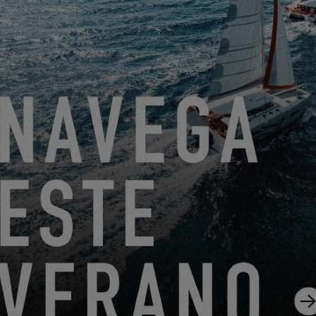
Friendly Captcha
Procesar su solicitud requiere la transferencia de los datos
personales ingresados ​​en los campos obligatorios de este
formulario al concesionario que haya seleccionado para que
pueda contactarlo nuevamente. Al hacer clic en el botón
“ENVIAR”, confirma su aceptación de la transferencia de
estos datos.
ENVIAR
EXCESS se refiere a Construction Navale Bordeaux actuando
en calidad de responsable del tratamiento de datos. Sus datos
personales son tratados con el fin de responder a su solicitud,
gestionar nuestra relación con usted y, si así lo ha elegido,
enviarle nuestras comunicaciones (en este caso, puede darse