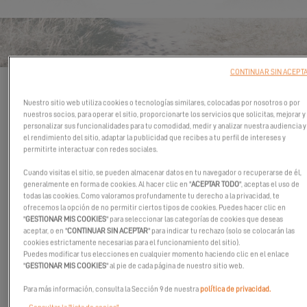
CONTACTO MURRAY YACHT
SALES - HOUSTON
CONTINUAR SIN ACEPT
Los campos marcados con un asterisco (*) son obligatorios
Nuestro sitio web utiliza cookies o tecnologías similares, colocadas por nosotros o por
SU PROYECTO NÁUTICO
nuestros socios, para operar el sitio, proporcionarte los servicios que solicitas, mejorar y
personalizar sus funcionalidades para tu comodidad, medir y analizar nuestra audiencia y
Zona de navegación
el rendimiento del sitio, adaptar la publicidad que recibes a tu perfil de intereses y
permitirte interactuar con redes sociales.
Cuando visitas el sitio, se pueden almacenar datos en tu navegador o recuperarse de él,
generalmente en forma de cookies. Al hacer clic en "
ACEPTAR TODO
", aceptas el uso de
Elegir su catamarán favorito
*
todas las cookies. Como valoramos profundamente tu derecho a la privacidad, te
ofrecemos la opción de no permitir ciertos tipos de cookies. Puedes hacer clic en
"
GESTIONAR MIS COOKIES
" para seleccionar las categorías de cookies que deseas
aceptar, o en "
CONTINUAR SIN ACEPTAR
" para indicar tu rechazo (solo se colocarán las
cookies estrictamente necesarias para el funcionamiento del sitio).
¿NOS PONEMOS EN CONTACTO CON
Puedes modificar tus elecciones en cualquier momento haciendo clic en el enlace
"
GESTIONAR MIS COOKIES
" al pie de cada página de nuestro sitio web.
USTED?
Para más información, consulta la Sección 9 de nuestra
política de privacidad.
Tratamiento