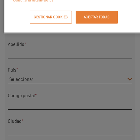
Consultar la "lista de socios"
GESTIONAR COOKIES
ACEPTAR TODAS
Nombre
*
Apellido
*
País
*
Código postal
*
Ciudad
*