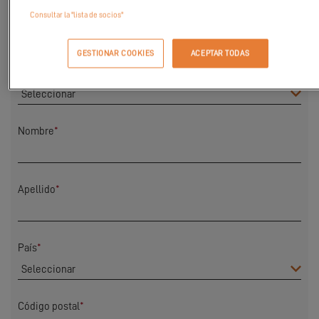
Consultar la "lista de socios"
¿NOS PONEMOS EN CONTACTO CON
USTED?
GESTIONAR COOKIES
ACEPTAR TODAS
Tratamiento
Nombre
*
Apellido
*
País
*
Código postal
*