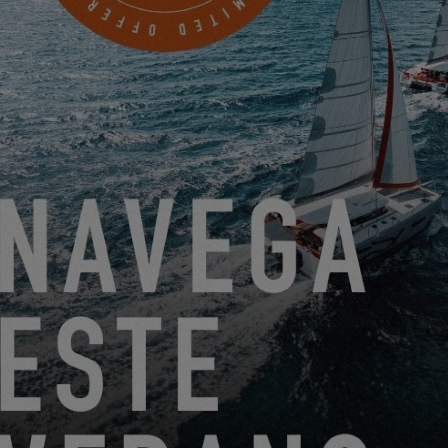
Deseo recibir por correo electrónico noticias, eventos y
ofertas de EXCESS.
Friendly Captcha
Procesar su solicitud requiere la transferencia de los datos
personales ingresados ​​en los campos obligatorios de este
formulario al concesionario que haya seleccionado para que
pueda contactarlo nuevamente. Al hacer clic en el botón
“ENVIAR”, confirma su aceptación de la transferencia de
estos datos.
ENVIAR