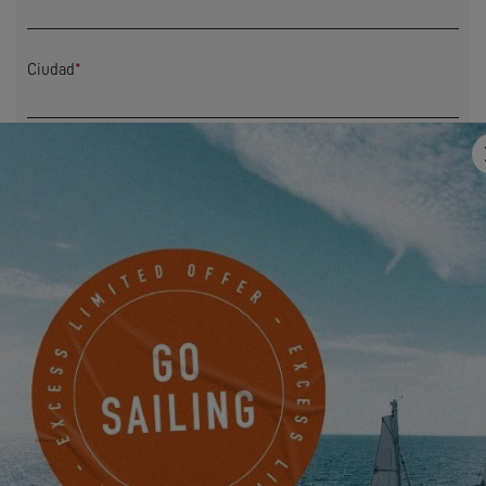
Ciudad
*
Dirección
Correo electrónico
*
Mobile
¿Algo que compartir con nosotros?