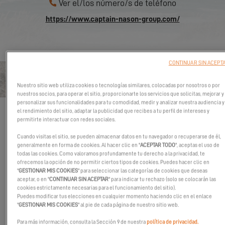
Ver el/los número/s de teléfono
https://www.captain-nason-group.com/
CONTINUAR SIN ACEPT
CONTACTO CHANTIER NAVAL
Nuestro sitio web utiliza cookies o tecnologías similares, colocadas por nosotros o por
MARINE PLAISANCE - CAPTAIN
nuestros socios, para operar el sitio, proporcionarte los servicios que solicitas, mejorar y
personalizar sus funcionalidades para tu comodidad, medir y analizar nuestra audiencia y
NASON'S GROUP
el rendimiento del sitio, adaptar la publicidad que recibes a tu perfil de intereses y
permitirte interactuar con redes sociales.
Los campos marcados con un asterisco (*) son obligatorios
Cuando visitas el sitio, se pueden almacenar datos en tu navegador o recuperarse de él,
SU PROYECTO NÁUTICO
generalmente en forma de cookies. Al hacer clic en "
ACEPTAR TODO
", aceptas el uso de
todas las cookies. Como valoramos profundamente tu derecho a la privacidad, te
Zona de navegación
ofrecemos la opción de no permitir ciertos tipos de cookies. Puedes hacer clic en
"
GESTIONAR MIS COOKIES
" para seleccionar las categorías de cookies que deseas
aceptar, o en "
CONTINUAR SIN ACEPTAR
" para indicar tu rechazo (solo se colocarán las
cookies estrictamente necesarias para el funcionamiento del sitio).
Puedes modificar tus elecciones en cualquier momento haciendo clic en el enlace
Elegir su catamarán favorito
*
"
GESTIONAR MIS COOKIES
" al pie de cada página de nuestro sitio web.
Para más información, consulta la Sección 9 de nuestra
política de privacidad.