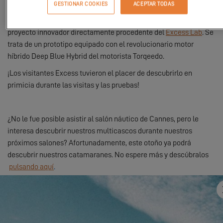
GESTIONAR COOKIES
ACEPTAR TODAS
En el sitio se pudo visitar el
Excess 12
y el
Excess 15
. Y no
cualquier Excess 15, ¡este se llama E’lab! Es el resultado de un
proyecto innovador directamente procedente del
Excess Lab
. Se
trata de un prototipo equipado con el revolucionario motor
híbrido Deep Blue Hybrid del motorista Torqeedo.
¡Los visitantes Excess tuvieron el placer de descubrirlo en
primicia durante las visitas y las pruebas!
¿No le fue posible asistir al salón náutico de Cannes, pero le
interesa descubrir nuestros multicascos durante nuestros
próximos salones? Afortunadamente, este otoño ya podrá
descubrir nuestros catamaranes. No espere más y descúbralos
pulsando
aquí
.
¡Excess so lo le espera a usted!