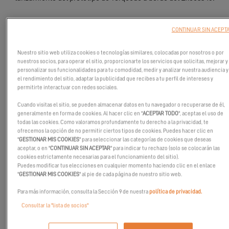
CONTINUAR SIN ACEPT
Nuestro sitio web utiliza cookies o tecnologías similares, colocadas por nosotros o por
nuestros socios, para operar el sitio, proporcionarte los servicios que solicitas, mejorar y
personalizar sus funcionalidades para tu comodidad, medir y analizar nuestra audiencia y
el rendimiento del sitio, adaptar la publicidad que recibes a tu perfil de intereses y
permitirte interactuar con redes sociales.
Cuando visitas el sitio, se pueden almacenar datos en tu navegador o recuperarse de él,
generalmente en forma de cookies. Al hacer clic en "
ACEPTAR TODO
", aceptas el uso de
todas las cookies. Como valoramos profundamente tu derecho a la privacidad, te
ofrecemos la opción de no permitir ciertos tipos de cookies. Puedes hacer clic en
"
GESTIONAR MIS COOKIES
" para seleccionar las categorías de cookies que deseas
aceptar, o en "
CONTINUAR SIN ACEPTAR
" para indicar tu rechazo (solo se colocarán las
cookies estrictamente necesarias para el funcionamiento del sitio).
Puedes modificar tus elecciones en cualquier momento haciendo clic en el enlace
"
GESTIONAR MIS COOKIES
" al pie de cada página de nuestro sitio web.
Para más información, consulta la Sección 9 de nuestra
política de privacidad.
Excess estaba presente en el Yachting Festival de Cannes del 7
Consultar la "lista de socios"
al 12 de septiembre de 2021, ¿se ha perdido este salón ? ¡Le
regalamos una sesión de recuperación en imágenes!