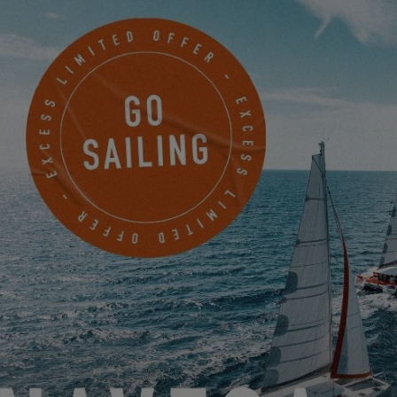
Para visualizar este vídeo, primero debe
permitir el uso de las cookies de
funcionalidad de nuestro sitio web.
SETTINGS
ENTREVISTA A LIZZY Y MARCO: ¡TODO SOBRE SU
EXCESS 11!