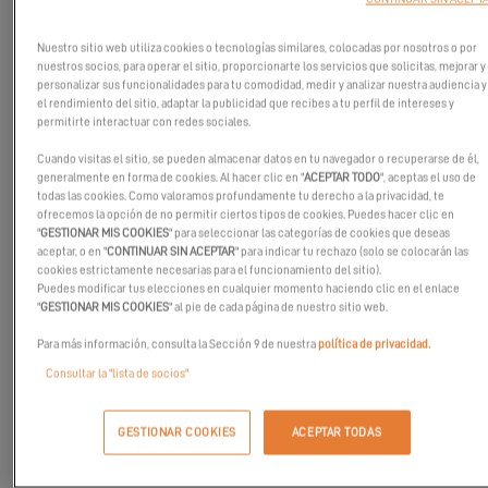
Nuestro sitio web utiliza cookies o tecnologías similares, colocadas por nosotros o por
nuestros socios, para operar el sitio, proporcionarte los servicios que solicitas, mejorar y
personalizar sus funcionalidades para tu comodidad, medir y analizar nuestra audiencia y
el rendimiento del sitio, adaptar la publicidad que recibes a tu perfil de intereses y
permitirte interactuar con redes sociales.
Cuando visitas el sitio, se pueden almacenar datos en tu navegador o recuperarse de él,
generalmente en forma de cookies. Al hacer clic en "
ACEPTAR TODO
", aceptas el uso de
todas las cookies. Como valoramos profundamente tu derecho a la privacidad, te
ofrecemos la opción de no permitir ciertos tipos de cookies. Puedes hacer clic en
"
GESTIONAR MIS COOKIES
" para seleccionar las categorías de cookies que deseas
aceptar, o en "
CONTINUAR SIN ACEPTAR
" para indicar tu rechazo (solo se colocarán las
cookies estrictamente necesarias para el funcionamiento del sitio).
Puedes modificar tus elecciones en cualquier momento haciendo clic en el enlace
"
GESTIONAR MIS COOKIES
" al pie de cada página de nuestro sitio web.
Para más información, consulta la Sección 9 de nuestra
política de privacidad.
¡
El Excess 11
ya no le oculta ningún secreto!
Consultar la "lista de socios"
Bruno Belmont, Encargado Design Produit en Excess, le convida
a una visita guiada de este catamarán a vela.
GESTIONAR COOKIES
ACEPTAR TODAS
Tanto para disfrutar de una puesta de sol, llenarse de