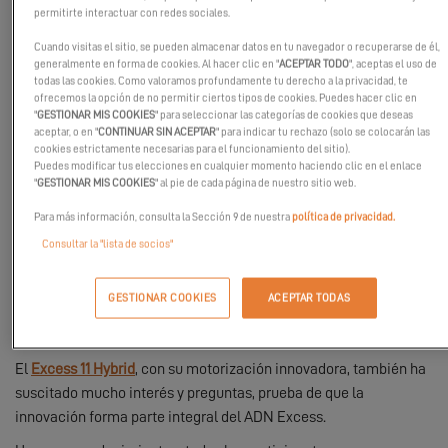
permitirte interactuar con redes sociales.
Más de 100 clientes respondieron presentes para descubrir más
de cerca el universo Excess, acompañados de nuestros socios
Cuando visitas el sitio, se pueden almacenar datos en tu navegador o recuperarse de él,
Garmin, SGB, Yanmar y Veritas
, a quienes agradecemos
generalmente en forma de cookies. Al hacer clic en "
ACEPTAR TODO
", aceptas el uso de
todas las cookies. Como valoramos profundamente tu derecho a la privacidad, te
calurosamente por su presencia y apoyo.
ofrecemos la opción de no permitir ciertos tipos de cookies. Puedes hacer clic en
"
GESTIONAR MIS COOKIES
" para seleccionar las categorías de cookies que deseas
En el programa:
aceptar, o en "
CONTINUAR SIN ACEPTAR
" para indicar tu rechazo (solo se colocarán las
cookies estrictamente necesarias para el funcionamiento del sitio).
•
Talleres temáticos
sobre la energía y la electrónica
Puedes modificar tus elecciones en cualquier momento haciendo clic en el enlace
embarcadas, con explicaciones concretas sobre las soluciones a
"
GESTIONAR MIS COOKIES
" al pie de cada página de nuestro sitio web.
bordo de nuestros catamaranes.
Para más información, consulta la Sección 9 de nuestra
política de privacidad.
•
Visitas personalizadas
de nuestros tres modelos: el
Excess 11
Consultar la "lista de socios"
Hybrid
, el
Excess 13
y el
Excess 14
.
Entre ellos, el
Excess 13
ha seducido particularmente a los
GESTIONAR COOKIES
ACEPTAR TODAS
visitantes, gracias a su confort, su diseño audaz y sus
prestaciones.
El
Excess 11 Hybrid
, con su motorización innovadora, también ha
suscitado mucho interés y preguntas, prueba de que la
innovación forma parte integral del ADN Excess.