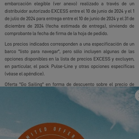
embarcación elegible (ver anexo) realizado a través de un
distribuidor autorizado EXCESS entre el 10 de junio de 2024 y el 1
de julio de 2024 para entrega entre el 10 de junio de 2024 y el 31 de
diciembre de 2024 (fecha estimada de entrega), sirviendo de
comprobante la fecha de firma de la hoja de pedido.
Los precios indicados corresponden a una especificación de un
barco "listo para navegar", pero sólo incluyen algunas de las
opciones disponibles en la lista de precios EXCESS y excluyen,
en particular, el pack Pulse-Line y otras opciones específicas
(véase el apéndice).
Oferta "Go Sailing" en forma de descuento sobre el precio de
venta recomendado de la embarcación elegible (8% sobre el
precio de venta recomendado de
438.736,00
€, impuestos
incluidos, es decir, un descuento total máximo de 35.104,00 €,
impuestos incluidos), siempre que se cumplan las disposiciones
de la oferta promocional expuestas anteriormente.
La sociedad CONSTRUCTION NAVALE BORDEAUX se reserva el