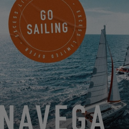
derecho de anular la oferta o de sustituirla por otra de valor
equivalente o superior, sin que el beneficiario pueda reclamar
ninguna otra compensación, indemnización de ningún tipo o
equivalente en metálico.
Fotos y elementos visuales no contractuales.
Oferta válida con pago al contado o con financiación**.
**La oferta de financiación sólo es válida para la financiación a
plazos durante un máximo de 5 años con un pago inicial mínimo
del 30% del precio de venta de la embarcación, IVA incluido y
entrega hasta el 31/12/2024. Ejemplo de financiación a crédito a
60 meses para una embarcación EXCESS 11 con un precio de
venta de 438.736,00 € IVA incluido (con opciones y motor).
Aportación inicial de 131 620,79 €, lo que supone un importe total
del crédito de 307 115,21€, IVA incluido. El préstamo se concede a
una TAE fija del 3,99% y un tipo de interés nominal del 3,92%.
Amortización con 60 cuotas mensuales de 5.644,91€, es decir, un
coste total del crédito de 31.579,39 € (incluidos 0 euros de gastos
de apertura y 31.579,39 € de intereses) y un importe total