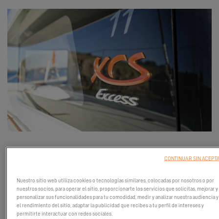
¡Su catamarán Excess 11 desde
366 000 euros excluyendo
CONTINUAR SIN ACEPT
impuestos
* ! Aproveche nuestra
oferta exclusiva
para
convertirse en propietario de un Excess 11 ¡y vivir plenamente
Nuestro sitio web utiliza cookies o tecnologías similares, colocadas por nosotros o por
todos los placeres de la vela!
nuestros socios, para operar el sitio, proporcionarte los servicios que solicitas, mejorar y
personalizar sus funcionalidades para tu comodidad, medir y analizar nuestra audiencia y
el rendimiento del sitio, adaptar la publicidad que recibes a tu perfil de intereses y
permitirte interactuar con redes sociales.