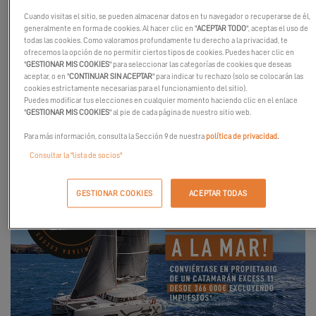
Nuestro catamarán
Excess 11
es un moderno velero diseñado
Cuando visitas el sitio, se pueden almacenar datos en tu navegador o recuperarse de él,
para los entusiastas de la navegación en busca de aventuras en
generalmente en forma de cookies. Al hacer clic en "
ACEPTAR TODO
", aceptas el uso de
el mar. Con su diseño depurado y su distribución optimizada,
todas las cookies. Como valoramos profundamente tu derecho a la privacidad, te
ofrece un excelente compromiso entre sensaciones a vela,
ofrecemos la opción de no permitir ciertos tipos de cookies. Puedes hacer clic en
"
GESTIONAR MIS COOKIES
" para seleccionar las categorías de cookies que deseas
habitabilidad y maniobrabilidad.
aceptar, o en "
CONTINUAR SIN ACEPTAR
" para indicar tu rechazo (solo se colocarán las
cookies estrictamente necesarias para el funcionamiento del sitio).
¡No dude en ponerse en contacto con su
concesionario
más
Puedes modificar tus elecciones en cualquier momento haciendo clic en el enlace
cercano para solicitar una prueba!
"
GESTIONAR MIS COOKIES
" al pie de cada página de nuestro sitio web.
Para más información, consulta la Sección 9 de nuestra
política de privacidad.
Consultar la "lista de socios"
GESTIONAR COOKIES
ACEPTAR TODAS