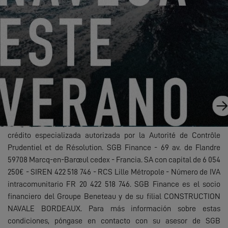
adeudado de 338.694,60 €. Ejemplo sin seguro ni servicios
opcionales (2). Coste mensual del seguro personal opcional
añadido a las mensualidades: 122,85€ (2). Prestaciones cubiertas
: Fallecimiento / Pérdida total e irreversible de autonomía.
Importe total adeudado en concepto de seguro personal
facultativo durante toda la duración del préstamo: 7.371,00 €,
impuestos incluidos. Tasa Anual Equivalente (TAE): 0,92%.
Oferta sujeta a condiciones y reservadas a los particulares,
previa aceptación por SGB Finance. SGB Finance es una filial de
los grupos CGL y BENETEAU. SGB Finance es una entidad de
crédito especializada autorizada por la Autorité de Contrôle
Prudentiel et de Résolution. SGB Finance - 69 av. de Flandre
59708 Marcq-en-Barœul cedex - Francia. SA con capital de 6 054
250€ - SIREN 422 518 746 - RCS Lille Métropole - Número de IVA
intracomunitario FR 20 422 518 746. SGB Finance es el socio
financiero del Groupe Beneteau y de su filial CONSTRUCTION
NAVALE BORDEAUX. Para más información sobre estas
condiciones, póngase en contacto con su asesor de SGB