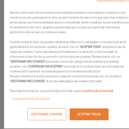
Nuestro sitio web utiliza cookies o tecnologías similares, colocadas por nosotros o por
nuestros socios, para operar el sitio, proporcionarte los servicios que solicitas, mejorar y
personalizar sus funcionalidades para tu comodidad, medir y analizar nuestra audiencia y
el rendimiento del sitio, adaptar la publicidad que recibes a tu perfil de intereses y
permitirte interactuar con redes sociales.
Cuando visitas el sitio, se pueden almacenar datos en tu navegador o recuperarse de él,
generalmente en forma de cookies. Al hacer clic en "
ACEPTAR TODO
", aceptas el uso de
todas las cookies. Como valoramos profundamente tu derecho a la privacidad, te
ofrecemos la opción de no permitir ciertos tipos de cookies. Puedes hacer clic en
"
GESTIONAR MIS COOKIES
" para seleccionar las categorías de cookies que deseas
Un nuevo vídeo EXCESS le desvela los dos primeros modelos.
aceptar, o en "
CONTINUAR SIN ACEPTAR
" para indicar tu rechazo (solo se colocarán las
cookies estrictamente necesarias para el funcionamiento del sitio).
El EXCESS 12 y el EXCESS 15 son catamaranes modernos,
Puedes modificar tus elecciones en cualquier momento haciendo clic en el enlace
estéticos, deportivos, ¡una fuente de placer sobre velas! Han sido
"
GESTIONAR MIS COOKIES
" al pie de cada página de nuestro sitio web.
diseñados para todos aquellos que sueñan con un catamarán de
Para más información, consulta la Sección 9 de nuestra
política de privacidad.
crucero que prometa las sensaciones de la navegación a vela. La
Consultar la "lista de socios"
visibilidad desde el puesto de gobierno, la minuciosa precisión
del timón, un aparejo potente « Pulse line »... Todo está
GESTIONAR COOKIES
ACEPTAR TODAS
preparado para proporcionarle una nueva experiencia de
navegación.