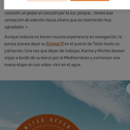
“Cuando subimos al primer Excess, fue realmente... un golpe al
corazón: un golpe al corazón por la luz, porque... tienes esa
sensación de adentro hacia afuera que es realmente muy
agradable. »
Aunque todavía no tienen mucha experiencia en navegación, la
pareja planea dejar su
Excess 11
en el puerto de Tolón hasta su
jubilación. Una vez que dejan de trabajar, Karine y Michel desean
viajar a bordo de su barco por el Mediterráneo y comenzar una
nueva etapa en sus vidas: vivir en el agua.
¡Buen visionado!
Para visualizar este vídeo, primero debe
permitir el uso de las cookies de
funcionalidad de nuestro sitio web.