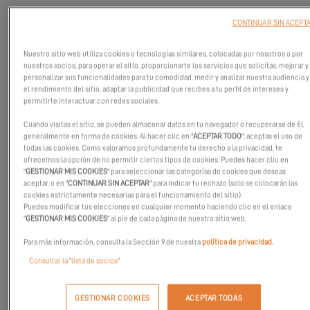
CONTINUAR SIN ACEPT
Nuestro sitio web utiliza cookies o tecnologías similares, colocadas por nosotros o por
nuestros socios, para operar el sitio, proporcionarte los servicios que solicitas, mejorar y
personalizar sus funcionalidades para tu comodidad, medir y analizar nuestra audiencia y
el rendimiento del sitio, adaptar la publicidad que recibes a tu perfil de intereses y
permitirte interactuar con redes sociales.
Cuando visitas el sitio, se pueden almacenar datos en tu navegador o recuperarse de él,
generalmente en forma de cookies. Al hacer clic en "
ACEPTAR TODO
", aceptas el uso de
todas las cookies. Como valoramos profundamente tu derecho a la privacidad, te
ofrecemos la opción de no permitir ciertos tipos de cookies. Puedes hacer clic en
"
GESTIONAR MIS COOKIES
" para seleccionar las categorías de cookies que deseas
aceptar, o en "
CONTINUAR SIN ACEPTAR
" para indicar tu rechazo (solo se colocarán las
cookies estrictamente necesarias para el funcionamiento del sitio).
Puedes modificar tus elecciones en cualquier momento haciendo clic en el enlace
"
GESTIONAR MIS COOKIES
" al pie de cada página de nuestro sitio web.
Karine y Michel, una pareja que busca vivir a bordo de un barco,
Para más información, consulta la Sección 9 de nuestra
política de privacidad.
nos permitieron preguntarles sobre su experiencia con
Excess
en
la segunda edición de
Excess Campus
, en septiembre de 2024.
Consultar la "lista de socios"
La pareja nos habla del barco que compraron, de sus proyectos y
GESTIONAR COOKIES
ACEPTAR TODAS
de su experiencia con nuestra marca :