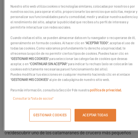
Nuestro sitio web utiliza cookies o tecnologías similares, colocadas por nosotros o por
nuestros socios, para operar el sitio, proporcionarte los servicios que solicitas, mejorar y
personalizar sus funcionalidades para tu comodidad, medir y analizar nuestra audiencia y
el rendimiento del sitio, adaptar la publicidad que recibes a tu perfil de intereses y
permitirte interactuar con redes sociales.
Cuando visitas el sitio, se pueden almacenar datos en tu navegador o recuperarse de él,
generalmente en forma de cookies. Al hacer clic en "
ACEPTAR TODO
", aceptas el uso de
todas las cookies. Como valoramos profundamente tu derecho a la privacidad, te
ofrecemos la opción de no permitir ciertos tipos de cookies. Puedes hacer clic en
"
GESTIONAR MIS COOKIES
" para seleccionar las categorías de cookies que deseas
aceptar, o en "
CONTINUAR SIN ACEPTAR
" para indicar tu rechazo (solo se colocarán las
cookies estrictamente necesarias para el funcionamiento del sitio).
Puedes modificar tus elecciones en cualquier momento haciendo clic en el enlace
"
GESTIONAR MIS COOKIES
" al pie de cada página de nuestro sitio web.
Para más información, consulta la Sección 9 de nuestra
política de privacidad.
Consultar la "lista de socios"
El prestigioso Salón Náutico de Barcelona, España, se celebrará
GESTIONAR COOKIES
ACEPTAR TODAS
del 12 al 16 de octubre. Nuestros equipos estarán presentes a
bordo del
Excess 11
y estarán encantados de ayudarle a
(re)descubrir uno de los catamaranes de crucero más pequeños