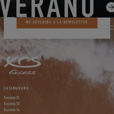
Regístrate y mantente informado sobre las
noticias de Excess
ME SUSCRIBO A LA NEWSLETTER
CATAMARANS
Excess 11
Excess 13
Excess 14