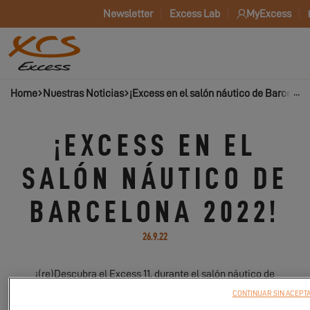
Newsletter
Excess Lab
MyExcess
Home
Nuestras Noticias
¡Excess en el salón náutico de Barcelona
¡EXCESS EN EL
SALÓN NÁUTICO DE
BARCELONA 2022!
26.9.22
¡(re)Descubra el Excess 11, durante el salón náutico de
Barcelona!
CONTINUAR SIN ACEPT