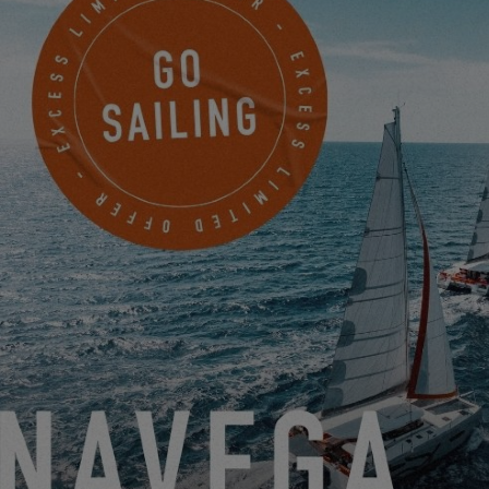
nuestro sitio web, en la sección
Excess Tribe
. Y si, como ellos,
desea compartir sus sentimientos y recuerdos a bordo del
Excess, envíenos un correo electrónico aquí:
excess.catamarans@gmail.com
PRUEBAS DE MAR EN BRUINISSE
17.1.24