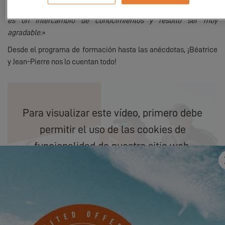
es navegar, otros son novatos para la vela, así que es cierto que
es un intercambio de conocimientos y resultó ser muy
agradable.
»
Desde el programa de formación hasta las anécdotas, ¡Béatrice
y Jean-Pierre nos lo cuentan todo!
Para visualizar este vídeo, primero debe
permitir el uso de las cookies de
funcionalidad de nuestro sitio web.
SETTINGS
Puede descubrir las experiencias de nuestros propietarios en