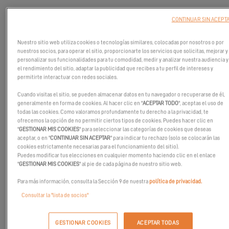
CONTINUAR SIN ACEPT
Nuestro sitio web utiliza cookies o tecnologías similares, colocadas por nosotros o por
nuestros socios, para operar el sitio, proporcionarte los servicios que solicitas, mejorar y
personalizar sus funcionalidades para tu comodidad, medir y analizar nuestra audiencia y
el rendimiento del sitio, adaptar la publicidad que recibes a tu perfil de intereses y
permitirte interactuar con redes sociales.
Cuando visitas el sitio, se pueden almacenar datos en tu navegador o recuperarse de él,
generalmente en forma de cookies. Al hacer clic en "
ACEPTAR TODO
", aceptas el uso de
todas las cookies. Como valoramos profundamente tu derecho a la privacidad, te
ofrecemos la opción de no permitir ciertos tipos de cookies. Puedes hacer clic en
"
GESTIONAR MIS COOKIES
" para seleccionar las categorías de cookies que deseas
aceptar, o en "
CONTINUAR SIN ACEPTAR
" para indicar tu rechazo (solo se colocarán las
cookies estrictamente necesarias para el funcionamiento del sitio).
Puedes modificar tus elecciones en cualquier momento haciendo clic en el enlace
"
GESTIONAR MIS COOKIES
" al pie de cada página de nuestro sitio web.
Para más información, consulta la Sección 9 de nuestra
política de privacidad.
Sumérjase en la primera edición del Excess Campus.
Consultar la "lista de socios"
Lea los comentarios de Béatrice y Jean-Pierre, una pareja de
propietarios encantados de haber seguido el curso de formación
GESTIONAR COOKIES
ACEPTAR TODAS
en un ambiente familiar y dinámico.: «
Algunos ya saben lo que