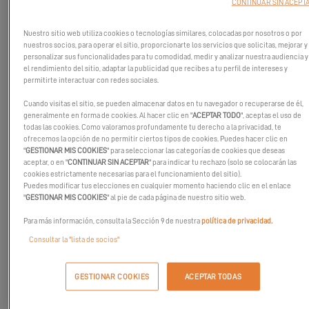
CONTINUAR SIN ACEPT
Nuestro sitio web utiliza cookies o tecnologías similares, colocadas por nosotros o por
nuestros socios, para operar el sitio, proporcionarte los servicios que solicitas, mejorar y
personalizar sus funcionalidades para tu comodidad, medir y analizar nuestra audiencia y
el rendimiento del sitio, adaptar la publicidad que recibes a tu perfil de intereses y
permitirte interactuar con redes sociales.
Cuando visitas el sitio, se pueden almacenar datos en tu navegador o recuperarse de él,
generalmente en forma de cookies. Al hacer clic en "
ACEPTAR TODO
", aceptas el uso de
todas las cookies. Como valoramos profundamente tu derecho a la privacidad, te
ofrecemos la opción de no permitir ciertos tipos de cookies. Puedes hacer clic en
"
GESTIONAR MIS COOKIES
" para seleccionar las categorías de cookies que deseas
aceptar, o en "
CONTINUAR SIN ACEPTAR
" para indicar tu rechazo (solo se colocarán las
cookies estrictamente necesarias para el funcionamiento del sitio).
Puedes modificar tus elecciones en cualquier momento haciendo clic en el enlace
"
GESTIONAR MIS COOKIES
" al pie de cada página de nuestro sitio web.
Para más información, consulta la Sección 9 de nuestra
política de privacidad.
Consultar la "lista de socios"
En Excess, creemos que la aventura no termina cuando uno se
convierte en propietario. Al contrario, es el inicio de una historia
GESTIONAR COOKIES
ACEPTAR TODAS
extraordinaria.