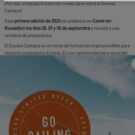
¡Por eso, el equipo Excess ha creado para usted el Excess
Campus!
Esta
primera edición de 2023
se celebrará en
Canet-en-
Roussillon los días 28, 29 y 30 de septiembre
y reunirá a una
veintena de propietarios.
El Excess Campus es un curso de formación imprescindible para
nuestros propietarios Excess. Es una oportunidad para aprender
a dominar su embarcación y pertenecer a la tribu.
Con la ayuda de expertos náuticos rigurosamente seleccionados,
la navegación, el mantenimiento de las embarcaciones y la
seguridad en el mar dejarán de tener secretos para estos
participantes, ¡de la teoría a la práctica!