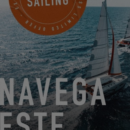
¡EXCESS, SOCIO OFICIAL DE LA CATAMARANS CUP
2023!
10.10.23
EXCESS OWNERS STORIES – HIROSHI H
20.9.23