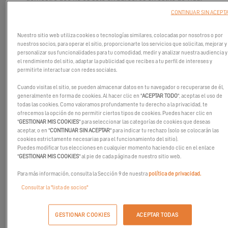
CONTINUAR SIN ACEPT
Nuestro sitio web utiliza cookies o tecnologías similares, colocadas por nosotros o por
nuestros socios, para operar el sitio, proporcionarte los servicios que solicitas, mejorar y
personalizar sus funcionalidades para tu comodidad, medir y analizar nuestra audiencia y
el rendimiento del sitio, adaptar la publicidad que recibes a tu perfil de intereses y
permitirte interactuar con redes sociales.
Cuando visitas el sitio, se pueden almacenar datos en tu navegador o recuperarse de él,
generalmente en forma de cookies. Al hacer clic en "
ACEPTAR TODO
", aceptas el uso de
todas las cookies. Como valoramos profundamente tu derecho a la privacidad, te
ofrecemos la opción de no permitir ciertos tipos de cookies. Puedes hacer clic en
"
GESTIONAR MIS COOKIES
" para seleccionar las categorías de cookies que deseas
aceptar, o en "
CONTINUAR SIN ACEPTAR
" para indicar tu rechazo (solo se colocarán las
cookies estrictamente necesarias para el funcionamiento del sitio).
Puedes modificar tus elecciones en cualquier momento haciendo clic en el enlace
"
GESTIONAR MIS COOKIES
" al pie de cada página de nuestro sitio web.
Para más información, consulta la Sección 9 de nuestra
política de privacidad.
Consultar la "lista de socios"
Hay días en el agua que no puedes sacar de tu memoria, y
nuestra última sesión de fotos con
Excess 11
en Seattle,
GESTIONAR COOKIES
ACEPTAR TODAS
Washington, fue uno de ellos. Atardeceres dorados tornados en