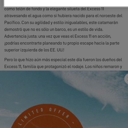
violeta sobre Elliot Bay, las majestuosas Montañas Olímpicas
como telón de fondo y la elegante silueta del Excess 11
atravesando el agua como si hubiera nacido para el noroeste del
Pacífico. Con su agilidad y estilo inigualables, este catamarán
demostró que no es sólo un barco, es un estilo de vida.
Advertencia justa: una vez que veas el Excess 11 en acción,
¡podrías encontrarte planeando tu propio escape hacia la parte
superior izquierda de los EE. UU.!
Pero lo que hizo aún más especial este día fueron los dueños del
Excess 11, familia que protagonizó el rodaje. Los niños remaron y
sus risas cruzaron el agua, mientras sus padres navegaban
detrás, sumergiéndose en la magia del momento. Estaba claro
que para ellos, la vida a bordo del Excess 11 no se trataba sólo de
navegar: era el telón de fondo de su aventura, un hogar en el agua
donde realmente podían vivir el estilo de vida que aman.
Para visualizar este vídeo, primero debe
¡Mira el vídeo oficial
aquí
!
permitir el uso de las cookies de
funcionalidad de nuestro sitio web.